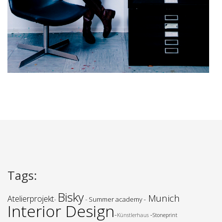
Tags
:
Bisky
Munich
Atelierprojekt
-
-
Summer academy -
Interior Design
-
-
Künstlerhaus
Stoneprint