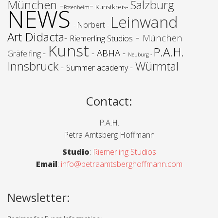
München -
-
Salzburg
-
Kunstkreis
NEWS
Rosenheim
Leinwand
Norbert
-
-
Art Didacta
-
-
München
Riemerling Studios
Kunst
P.A.H.
-
-
ABHA -
Gräfelfing
Neuburg -
Innsbruck
Würmtal
-
-
Summer academy
Contact
:
P.A.H.
Petra Amtsberg Hoffmann
Studio
:
Riemerling Studios
Email
:
info@petraamtsberghoffmann.com
Newsletter: