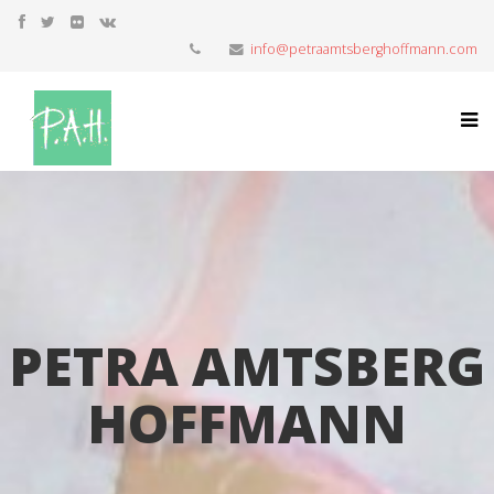
info@petraamtsberghoffmann.com
PETRA AMTSBERG
HOFFMANN