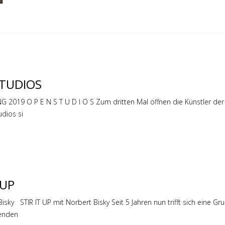
STUDIOS
2019 O P E N S T U D I O S Zum dritten Mal öffnen die Künstler der R
udios si
 UP
Bisky STIR IT UP mit Norbert Bisky Seit 5 Jahren nun trifft sich eine 
lenden