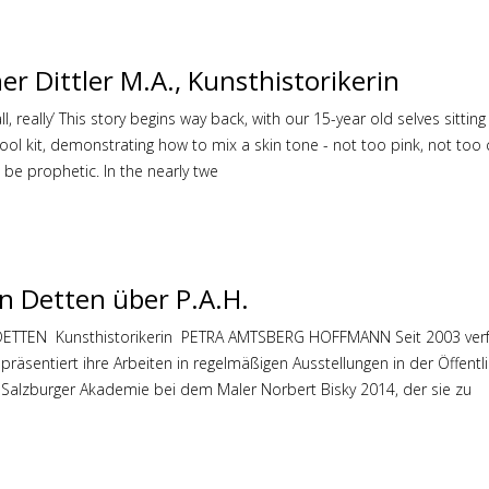
er Dittler M.A., Kunsthistorikerin
all, really’ This story begins way back, with our 15-year old selves sitt
ool kit, demonstrating how to mix a skin tone - not too pink, not too cha
e prophetic. In the nearly twe
on Detten über P.A.H.
TTEN Kunsthistorikerin PETRA AMTSBERG HOFFMANN Seit 2003 verfol
räsentiert ihre Arbeiten in regelmäßigen Ausstellungen in der Öffentli
alzburger Akademie bei dem Maler Norbert Bisky 2014, der sie zu