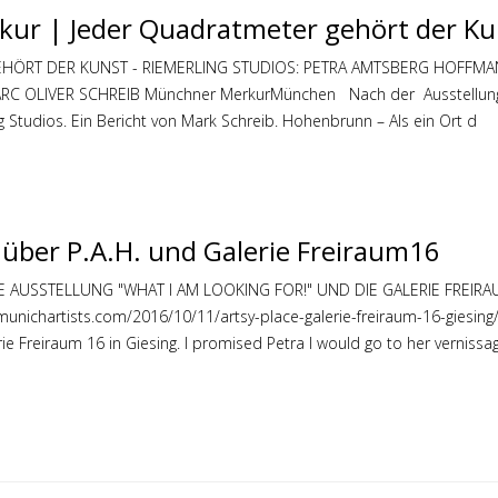
ur | Jeder Quadratmeter gehört der Ku
HÖRT DER KUNST - RIEMERLING STUDIOS: PETRA AMTSBERG HOFFMAN
RC OLIVER SCHREIB Münchner MerkurMünchen Nach der Ausstellung 
 Studios. Ein Bericht von Mark Schreib. Hohenbrunn – Als ein Ort d
 über P.A.H. und Galerie Freiraum16
E AUSSTELLUNG "WHAT I AM LOOKING FOR!" UND DIE GALERIE FREIR
munichartists.com/2016/10/11/artsy-place-galerie-freiraum-16-giesi
rie Freiraum 16 in Giesing. I promised Petra I would go to her verniss