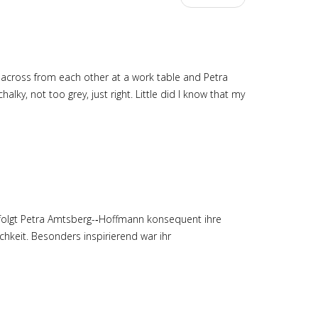
ing across from each other at a work table and Petra
lky, not too grey, just right. Little did I know that my
gt Petra Amtsberg-­‐Hoffmann konsequent ihre
chkeit. Besonders inspirierend war ihr