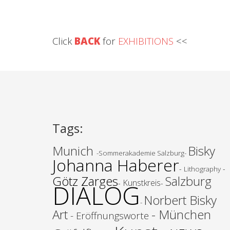
Click
BACK
for
EXHIBITIONS
<<
Tags
:
Munich
Bisky
-Sommerakademie Salzburg-
Johanna Haberer
-
-
Lithography
Götz Zarges
Salzburg
Kunstkreis
-
-
DIALOG
Norbert
Bisky
-
Art
- München
- Eröffnungsworte