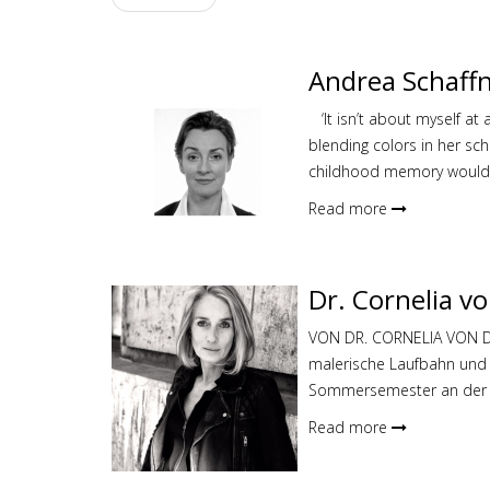
Andrea Schaffn
‘It isn’t about myself at 
blending colors in her sch
childhood memory would b
Read more
Dr. Cornelia v
VON DR. CORNELIA VON DE
malerische Laufbahn und p
Sommersemester an der S
Read more