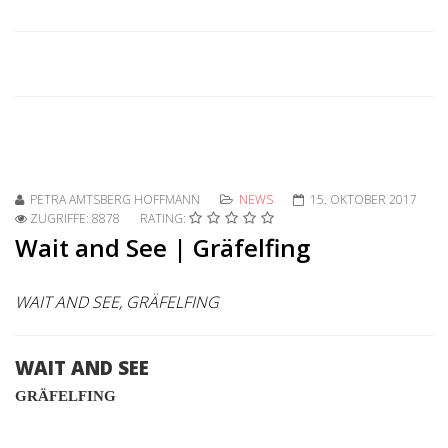
PETRA AMTSBERG HOFFMANN
NEWS
15. OKTOBER 2017
ZUGRIFFE: 8878
RATING:
Wait and See | Gräfelfing
WAIT AND SEE, GRÄFELFING
WAIT AND SEE
GRÄFELFING